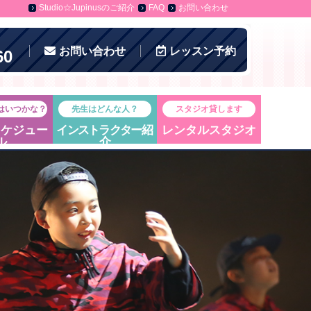
Studio☆Jupinusのご紹介
FAQ
お問い合わせ
お問い合わせ
レッスン
予約
60
はいつかな？
先生はどんな人？
スタジオ貸します
スケジュー
インストラクター
紹
レンタルスタジオ
ル
介