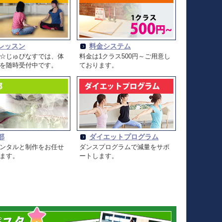
レッスン
料金システム
☆じゅぴなすでは、体
料金は1クラス500円～ご用意し
を随時受付中です。
ております。
部
ダイエットプログラム
ンタルと制作をお任せ
ダンスプログラムで減量をサポ
ます。
ートします。