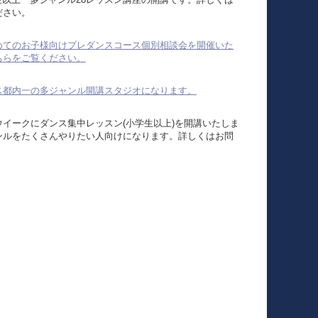
舞香先生から習ったことをべ－スにお茶大でも
ださい。
様々なことを学び、ダンスをそして自分を高めて
いきたいです。
めてのお子様向けプレダンスコース個別相談会を開催いた
本当にありがとうございました。
ちらをご覧ください。
ス都内一の多ジャンル開講スタジオになります。
ご父兄様
この度は娘が大変お世話になりました。
ウイークにダンス集中レッスン(小学生以上)を開講いたしま
実技テストの既成作品について悩んでいるところ
ンルをたくさんやりたい人向けになります。詳しくはお問
ださい。
にじゅぴなすの受験対策コースを知りました。
構成、曲、衣装という実技面だけでなく、勉強面
ズクラスのキャンペーンのご案内になります。
や精神面など舞香先生にはト－タル的にサポート
頂いて感謝の気持ちでいっぱいです。ありがとう
スレッスン 小学生以上 多ジャンル35レッスン講座の開
ございました。
しくはお問合せください。
小２男子お母様 無料キッズダンスを参加して
月開講! 新コース 3歳から小1迄のダンスプログラム 初めての
本人はダンス教室にあまり乗り気ではなかったの
説明会(参加無料) 3月3日火曜日15時～16時、 他 火曜
、木曜日、土曜日開催(開催日時はお問い合わせくださ
ですが、運動が苦手でダンスならと思い参加させ
加者には1レッスン無料券をプレゼント こちらをご覧くださ
てみましたやはりダンスが好きそうで。とても楽