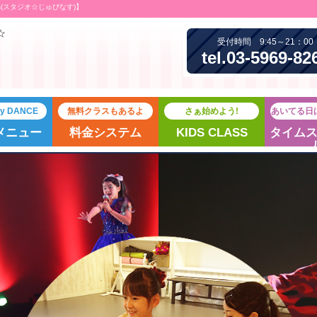
s(スタジオ☆じゅぴなす)】
☆
受付時間 9:45～21：00
tel.03-5969-82
joy DANCE
無料クラスもあるよ
さぁ始めよう!
あいてる日
メニュー
料金システム
KIDS CLASS
タイム