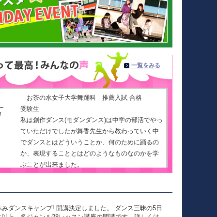
一覧をみる
お茶の水女子大学舞踊科 推薦入試 合格
受験生
私は創作ダンス(モダンダンス)は中学の部活でやっ
ていただけでしたが舞香先生から教わっていく中
でダンスとはどういうことか、何のために踊るの
か、表現することとはどのようなものなのかを学
ぶことが出来ました。
レッスンでは踊りだけでなく、面接や小論文の対
策になるような質問を問いかけて下さったり、
様々なお話をして下さり、自分の考えていること
みダンスキャンプ! 開講決定しました。 ダンス三昧の5日
などを明確にすることができました。
学生以上 多ジャンル28レッスン講座の開講です。詳しくは