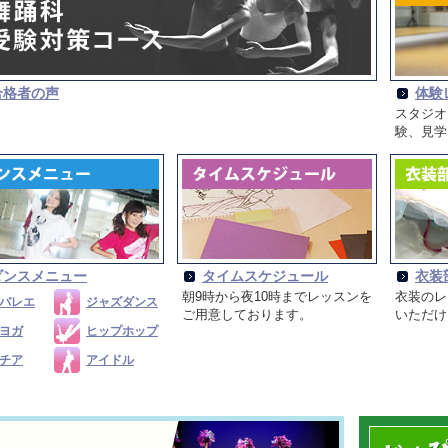
合格者の声
体験
スタジオ
験、見学
ダンスメニュー
タイムスケジュール
衣装
朝9時から夜10時までレッスンを
衣装のレ
バレエ
ジャズダンス
ご用意しております。
いただけ
ヨガ
ヒップホップ
チア
アイドル