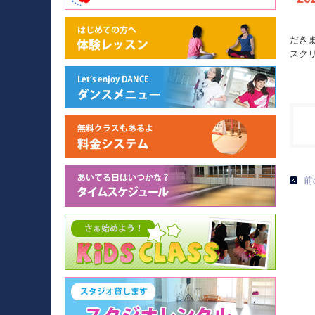
だき
スク
前