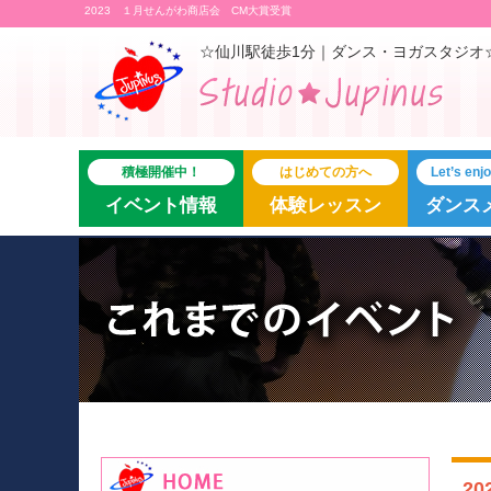
2023 １月せんがわ商店会 CM大賞受賞
☆仙川駅徒歩1分｜ダンス・ヨガスタジオ
積極開催中！
はじめての方へ
Let’s en
イベント情報
体験レッスン
ダンス
2