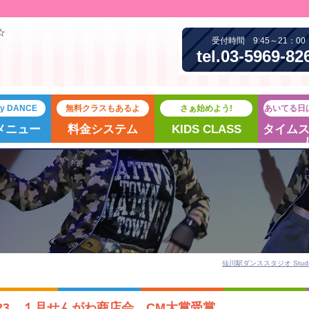
☆
受付時間 9:45～21：00
tel.03-5969-82
joy DANCE
無料クラスもあるよ
さぁ始めよう!
あいてる日
メニュー
料金システム
KIDS CLASS
タイム
仙川駅ダンススタジオ Studio
023 １月せんがわ商店会 CM大賞受賞