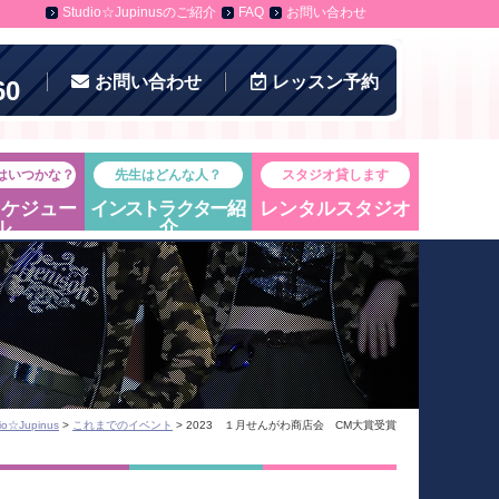
Studio☆Jupinusのご紹介
FAQ
お問い合わせ
お問い合わせ
レッスン
予約
60
はいつかな？
先生はどんな人？
スタジオ貸します
スケジュー
インストラクター
紹
レンタルスタジオ
ル
介
☆Jupinus
>
これまでのイベント
> 2023 １月せんがわ商店会 CM大賞受賞