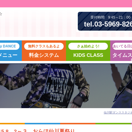
☆
受付時間 9:45～21：00
tel.03-5969-82
joy DANCE
無料クラスもあるよ
さぁ始めよう!
あいてる日
メニュー
料金システム
KIDS CLASS
タイム
仙川駅ダンススタジオ St
015 8 2～３ おらほ仙川夏祭り