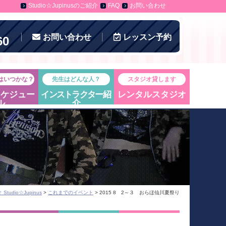
Studio☆Jupinusのご紹介
FAQ
お問い合わせ
お問い合わせ
レッスン
予約
60
はいつかな？
先生はどんな人？
スタジオ貸します
スケジュー
インストラクター
紹
レンタルスタジオ
ル
介
udio☆Jupinus
>
これまでのイベント
> 2015 8 2～３ おらほ仙川夏祭り