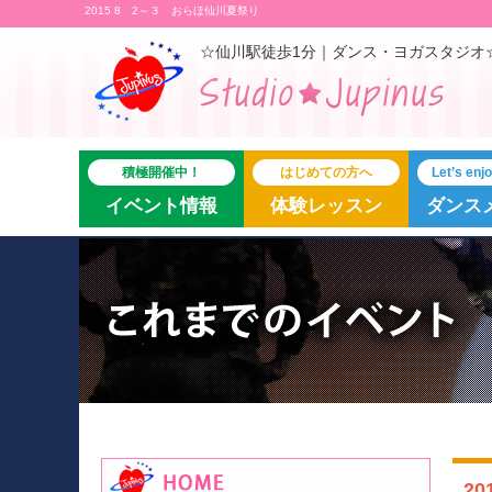
2015 8 2～３ おらほ仙川夏祭り
☆仙川駅徒歩1分｜ダンス・ヨガスタジオ
積極開催中！
はじめての方へ
Let’s en
イベント情報
体験レッスン
ダンス
2