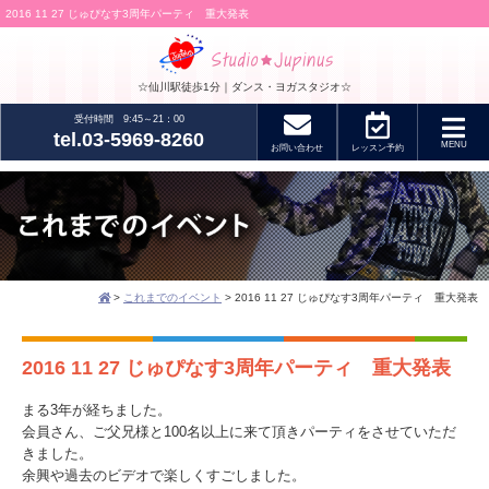
2016 11 27 じゅぴなす3周年パーティ 重大発表
☆仙川駅徒歩1分｜ダンス・ヨガスタジオ☆
受付時間 9:45～21：00
tel.03-5969-8260
MENU
お問い合わせ
レッスン
予約
>
これまでのイベント
> 2016 11 27 じゅぴなす3周年パーティ 重大発表
2016 11 27 じゅぴなす3周年パーティ 重大発表
まる3年が経ちました。
会員さん、ご父兄様と100名以上に来て頂きパーティをさせていただ
きました。
余興や過去のビデオで楽しくすごしました。