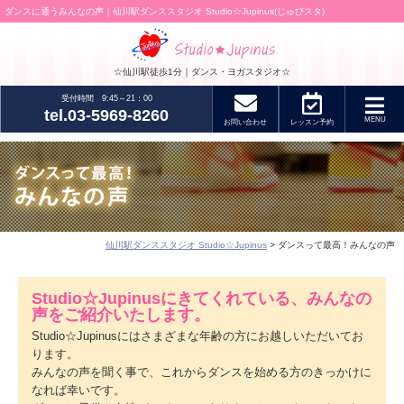
ダンスに通うみんなの声｜仙川駅ダンススタジオ Studio☆Jupinus(じゅぴスタ)
☆仙川駅徒歩1分｜ダンス・ヨガスタジオ☆
受付時間 9:45～21：00
tel.03-5969-8260
MENU
お問い合わせ
レッスン
予約
仙川駅ダンススタジオ Studio☆Jupinus
> ダンスって最高！みんなの声
Studio☆Jupinusにきてくれている、みんなの
声をご紹介いたします。
Studio☆Jupinusにはさまざまな年齢の方にお越しいただいてお
ります。
みんなの声を聞く事で、これからダンスを始める方のきっかけに
なれば幸いです。