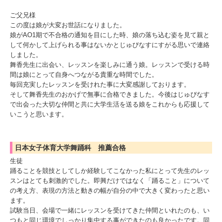
ご父兄様
この度は娘が大変お世話になりました。
娘がAO1期で不合格の通知を目にした時、娘の落ち込む姿を見て親と
して何かして上げられる事はないかとじゅぴなすにすがる思いで連絡
しました。
舞香先生に出会い、レッスンを楽しみに通う娘。レッスンで受ける時
間は娘にとって自身へつながる貴重な時間でした。
毎回充実したレッスンを受けれた事に大変感謝しております。
そして舞香先生のおかげで無事に合格できました。今後はじゅぴなす
で出会った大切な仲間と共に大学生活を送る娘をこれからも応援して
いこうと思います。
日本女子体育大学舞踊科 推薦合格
生徒
踊ることを競技としてしか経験してこなかった私にとって先生のレッ
スンはとても刺激的でした。即興だけではなく「踊ること」について
の考え方、表現の方法と動きの幅が自分の中で大きく変わったと思い
ます。
試験当日、会場で一緒にレッスンを受けてきた仲間といれたのも、い
つもと同じ環境でしっかり集中する事ができたのも良かったです。同