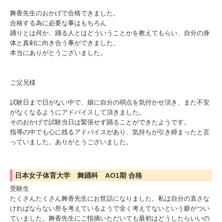
舞香先生のおかげで合格できました。
合格する為に必要な事はもちろん
踊りとは何か、踊る人とはどういうことかを教えてもらい、自分の身
体と真剣に向き合う事ができました。
本当にありがとうございました。
ご父兄様
試験日まで日がない中で、娘に自分の弱点を気付かせ頂き、また不安
がなくなるようにアドバイスして頂きました。
そのおかげで試験当日は緊張せず踊ることができたようです。
指導の中でも心に残るアドバイスがあり、気持ちが引き締まったと言
っていました。ありがとうございました。
日本女子体育大学 舞踊科 AO1期 合格
受験生
たくさんたくさん舞香先生にお世話になりました。私は自分の直さな
ければならない所を考えているようで全く考えてないという癖がつい
ていました。舞香先生にご指摘いただいても最初はどうしたらいいの