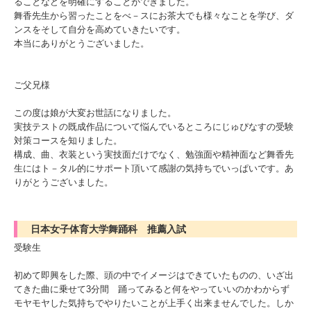
ることなどを明確にすることができました。
舞香先生から習ったことをべ－スにお茶大でも様々なことを学び、ダ
ンスをそして自分を高めていきたいです。
本当にありがとうございました。
ご父兄様
この度は娘が大変お世話になりました。
実技テストの既成作品について悩んでいるところにじゅぴなすの受験
対策コースを知りました。
構成、曲、衣装という実技面だけでなく、勉強面や精神面など舞香先
生にはト－タル的にサポート頂いて感謝の気持ちでいっぱいです。あ
りがとうございました。
日本女子体育大学舞踊科 推薦入試
受験生
初めて即興をした際、頭の中でイメージはできていたものの、いざ出
てきた曲に乗せて3分間 踊ってみると何をやっていいのかわからず
モヤモヤした気持ちでやりたいことが上手く出来ませんでした。しか