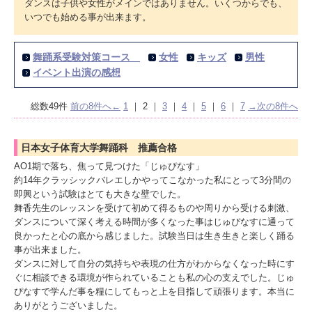
ダンスは子供や女性がメインではありません。いくつからでも、
いつでも始める事が出来ます。
舞踊系受験対策コース
女性
キッズ
男性
イベント出演の感想
総数49件
前の8件へ←
1
｜
2
｜
3
｜
4
｜
5
｜
6
｜
7
→次の8件へ
日本女子体育大学舞踊科 推薦合格
AO1期で落ち、焦って見つけた「じゅぴなす」
約14年クラッシックバレエしかやってこなかった私にとって3分間の
即興という試験はとても大きな壁でした。
舞香先生のレッスンを受けて初めて得るものや周りから受ける刺激、
ダンスについて深く考える時間が多くなった事はじゅぴなすに通って
良かったと心の底から感じました。試験当日は生き生きと楽しく踊る
事が出来ました。
ダンスに対して自分の気持ちや表現の仕方がわからなくなった時にす
ぐに相談できる環境が作られていることも私の心の支えでした。じゅ
ぴなすで学んだ事を糧にしてもっと上を目指して頑張ります。本当に
ありがとうございました。