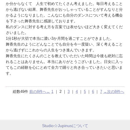
か分からなくて 人生で初めてたくさん考えました。毎日考えること
から逃げない結果、舞香先生がおっしゃっていることがすんなりと分
かるようになりました。こんなにも自分のダンスについて考える機会
を下さった舞香先生に感謝しております。
私のダンスに対する考え方を言葉では表せないほど大きく変えてくだ
さいました。
1分1秒が大切で本当に濃い3か月間を過ごすことができました。
舞香先生のようにどんなことでも自分を今一度疑い、深く考えること
から逃げずにこれからの人生をつき進んでいきます。
舞香先生にたくさんのことを教えていただいた時間は今後も絶対に忘
れることはありません。本当にありがとうございました。日女に入っ
てもこの経験を心にとめて全力で踊りと向き合っていきたいと思いま
す。
総数49件
前の8件へ←
1
｜
2
｜
3
｜
4
｜
5
｜
6
｜
7
→次の8件へ
Studio☆Jupinusについて