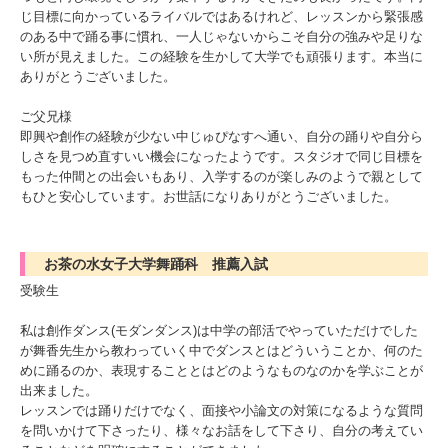
じ目標に向かっているライバルではあるけれど、レッスンから緊張感
のある中で踊る事に慣れ、一人じゃないからこそ自分の強みや足りな
い所が見えました。この経験を生かして大学でも頑張ります。本当に
ありがとうございました。
ご父兄様
即興や創作の経験が少ない中じゅぴなすへ通い、自分の踊りや自分ら
しさを見つめ直すいい機会になったようです。スタジオで同じ目標を
もった仲間との出会いもあり、入学するのが楽しみのようで親として
もひと安心しています。お世話になりありがとうございました。
お茶の水女子大学舞踊科 推薦入試
受験生
私は創作ダンス(モダンダンス)は中学の部活でやっていただけでした
が舞香先生から教わっていく中でダンスとはどういうことか、何のた
めに踊るのか、表現することとはどのようなものなのかを学ぶことが
出来ました。
レッスンでは踊りだけでなく、面接や小論文の対策になるような質問
を問いかけて下さったり、様々なお話をして下さり、自分の考えてい