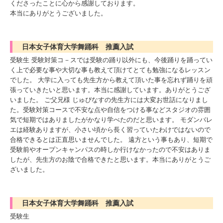
くださったことに心から感謝しております。
本当にありがとうございました。
日本女子体育大学舞踊科 推薦入試
受験生 受験対策コ－スでは受験の踊り以外にも、今後踊りを踊ってい
く上で必要な事や大切な事も教えて頂けてとても勉強になるレッスン
でした。 大学に入っても先生方から教えて頂いた事を忘れず踊りを頑
張っていきたいと思います。本当に感謝しています。ありがとうござ
いました。 ご父兄様 じゅぴなすの先生方には大変お世話になりまし
た。受験対策コースで不安な点や自信をつける事などスタジオの雰囲
気で短期ではありましたがかなり学べたのだと思います。 モダンバレ
エは経験ありますが、小さい頃から長く習っていたわけではないので
合格できるとは正直思いませんでした。 遠方という事もあり、短期で
受験前やオープンキャンパスの時しか行けなかったので不安はありま
したが、先生方のお陰で合格できたと思います。本当にありがとうご
ざいました。
日本女子体育大学舞踊科 推薦入試
受験生