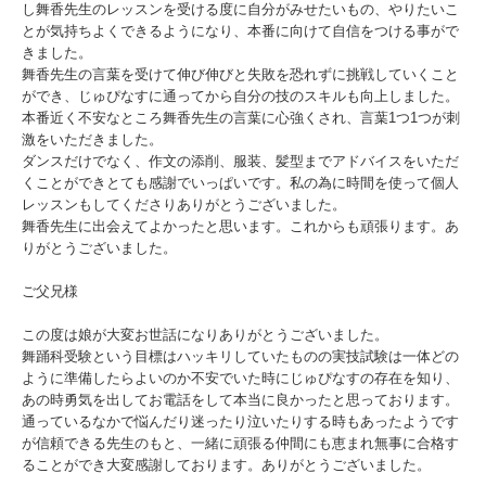
し舞香先生のレッスンを受ける度に自分がみせたいもの、やりたいこ
とが気持ちよくできるようになり、本番に向けて自信をつける事がで
きました。
舞香先生の言葉を受けて伸び伸びと失敗を恐れずに挑戦していくこと
ができ、じゅぴなすに通ってから自分の技のスキルも向上しました。
本番近く不安なところ舞香先生の言葉に心強くされ、言葉1つ1つが刺
激をいただきました。
ダンスだけでなく、作文の添削、服装、髪型までアドバイスをいただ
くことができとても感謝でいっぱいです。私の為に時間を使って個人
レッスンもしてくださりありがとうございました。
舞香先生に出会えてよかったと思います。これからも頑張ります。あ
りがとうございました。
ご父兄様
この度は娘が大変お世話になりありがとうございました。
舞踊科受験という目標はハッキリしていたものの実技試験は一体どの
ように準備したらよいのか不安でいた時にじゅぴなすの存在を知り、
あの時勇気を出してお電話をして本当に良かったと思っております。
通っているなかで悩んだり迷ったり泣いたりする時もあったようです
が信頼できる先生のもと、一緒に頑張る仲間にも恵まれ無事に合格す
ることができ大変感謝しております。ありがとうございました。