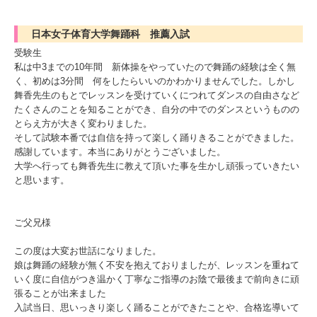
日本女子体育大学舞踊科 推薦入試
受験生
私は中3までの10年間 新体操をやっていたので舞踊の経験は全く無
く、初めは3分間 何をしたらいいのかわかりませんでした。しかし
舞香先生のもとでレッスンを受けていくにつれてダンスの自由さなど
たくさんのことを知ることができ、自分の中でのダンスというものの
とらえ方が大きく変わりました。
そして試験本番では自信を持って楽しく踊りきることができました。
感謝しています。本当にありがとうございました。
大学へ行っても舞香先生に教えて頂いた事を生かし頑張っていきたい
と思います。
ご父兄様
この度は大変お世話になりました。
娘は舞踊の経験が無く不安を抱えておりましたが、レッスンを重ねて
いく度に自信がつき温かく丁寧なご指導のお陰で最後まで前向きに頑
張ることが出来ました
入試当日、思いっきり楽しく踊ることができたことや、合格迄導いて