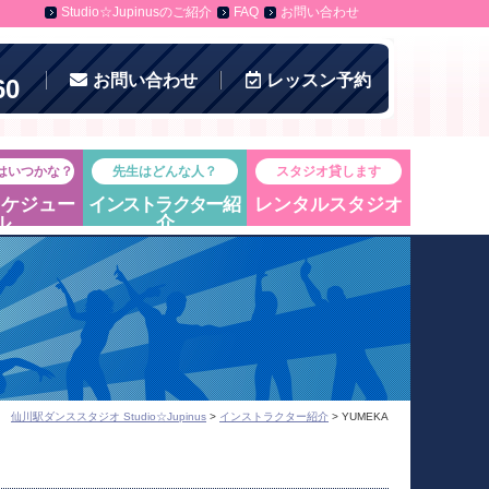
Studio☆Jupinusのご紹介
FAQ
お問い合わせ
お問い合わせ
レッスン
予約
60
はいつかな？
先生はどんな人？
スタジオ貸します
スケジュー
インストラクター
紹
レンタルスタジオ
ル
介
仙川駅ダンススタジオ Studio☆Jupinus
>
インストラクター紹介
> YUMEKA