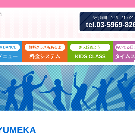
☆
受付時間 9:45～21：00
tel.03-5969-82
joy DANCE
無料クラスもあるよ
さぁ始めよう!
あいてる日
メニュー
料金システム
KIDS CLASS
タイム
YUMEKA