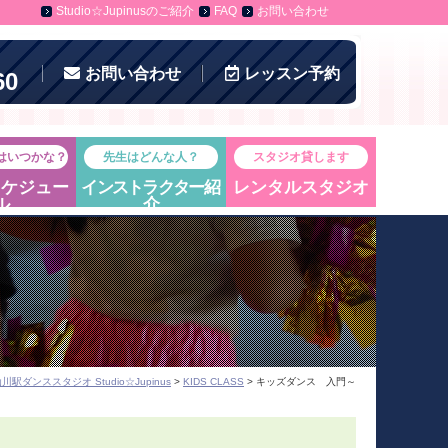
Studio☆Jupinusのご紹介
FAQ
お問い合わせ
お問い合わせ
レッスン
予約
60
はいつかな？
先生はどんな人？
スタジオ貸します
スケジュー
インストラクター
紹
レンタルスタジオ
ル
介
川駅ダンススタジオ Studio☆Jupinus
>
KIDS CLASS
> キッズダンス 入門～