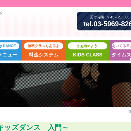
☆
受付時間 9:45～21：00
tel.03-5969-82
joy DANCE
無料クラスもあるよ
さぁ始めよう!
あいてる日
メニュー
料金システム
KIDS CLASS
タイム
仙
キッズダンス 入門～