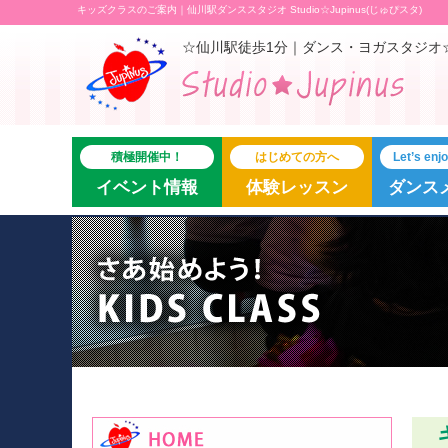
キッズクラスのご案内｜仙川駅ダンススタジオ Studio☆Jupinus(じゅぴスタ)
☆仙川駅徒歩1分｜ダンス・ヨガスタジオ
積極開催中！
はじめての方へ
Let’s en
イベント情報
体験レッスン
ダンス