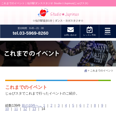
これまでのイベント｜仙川駅ダンススタジオ Studio☆Jupinus(じゅぴスタ)
☆仙川駅徒歩1分｜ダンス・ヨガスタジオ☆
受付時間 9:45～21：00
tel.03-5969-8260
MENU
お問い合わせ
レッスン
予約
> これまでのイベント
これまでのイベント
じゅぴスタでこれまで行ったイベントのご紹介。
総数139件
前の10件へ←
1
｜
2
｜
3
｜
4
｜
5
｜
6
｜
7
｜
8
｜
9
｜
10
｜
11
｜
12
｜
13
｜
14