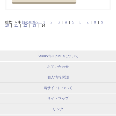
総数139件
前の10件へ←
1
｜
2
｜
3
｜
4
｜
5
｜
6
｜
7
｜
8
｜
9
｜
10
｜
11
｜
12
｜
13
｜
14
Studio☆Jupinusについて
お問い合わせ
個人情報保護
当サイトについて
サイトマップ
リンク