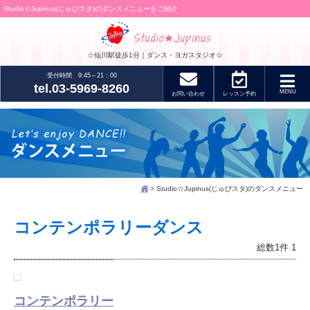
Studio☆Jupinus(じゅぴスタ)のダンスメニューをご紹介
☆仙川駅徒歩1分｜ダンス・ヨガスタジオ☆
受付時間 9:45～21：00
tel.03-5969-8260
MENU
お問い合わせ
レッスン
予約
> Studio☆Jupinus(じゅぴスタ)のダンスメニュー
コンテンポラリーダンス
総数1件
1
コンテンポラリー